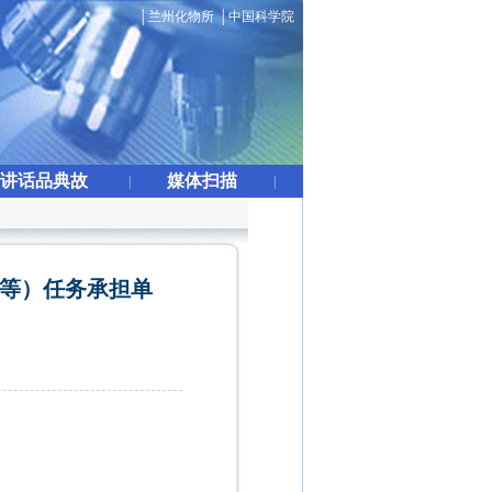
│
兰州化物所
│
中国科学院
讲话品典故
媒体扫描
|
|
金等）任务承担单