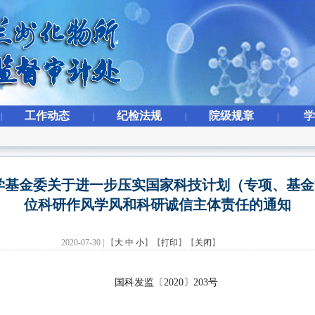
工作动态
纪检法规
院级规章
学
|
|
|
|
学基金委关于进一步压实国家科技计划（专项、基
位科研作风学风和科研诚信主体责任的通知
2020-07-30 | 【
大
中
小
】【
打印
】【
关闭
】
国科发监〔2020〕203号