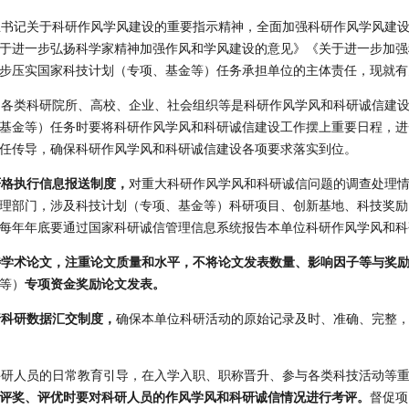
总书记关于科研作风学风建设的重要指示精神，全面加强科研作风学风建
于进一步弘扬科学家精神加强作风和学风建设的意见》《关于进一步加强
步压实国家科技计划（专项、基金等）任务承担单位的主体责任，现就
的各类科研院所、高校、企业、社会组织等是科研作风学风和科研诚信建
基金等）任务时要将科研作风学风和科研诚信建设工作摆上重要日程，进
任传导，确保科研作风学风和科研诚信建设各项要求落实到位。
严格执行信息报送制度，
对重大科研作风学风和科研诚信问题的调查处理
理部门，涉及科技计划（专项、基金等）科研项目、创新基地、科技奖励
每年年底要通过国家科研诚信管理信息系统报告本单位科研作风学风和科
待学术论文，注重论文质量和水平，不将论文发表数量、影响因子等与奖
等）
专项资金奖励论文发表。
行科研数据汇交制度，
确保本单位科研活动的原始记录及时、准确、完整
科研人员的日常教育引导，在入学入职、职称晋升、参与各类科技活动等
评奖、评优时要对科研人员的作风学风和科研诚信情况进行考评。
督促项