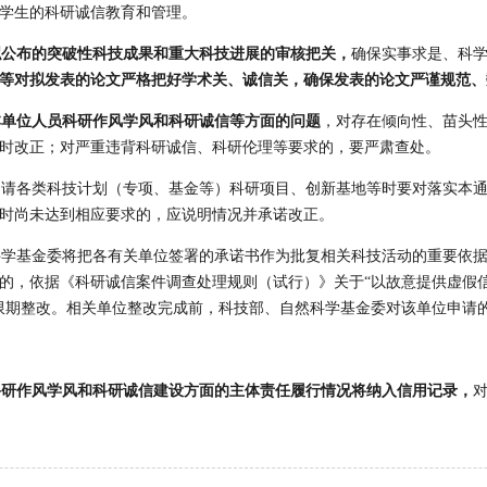
学生的科研诚信教育和管理。
拟公布的突破性科技成果和重大科技进展的审核把关，
确保实事求是、科
等对拟发表的论文严格把好学术关、诚信关，确保发表的论文严谨规范、
本单位人员科研作风学风和科研诚信等方面的问题
，对存在倾向性、苗头
时改正；对严重违背科研诚信、科研伦理等要求的，要严肃查处。
申请各类科技计划（专项、基金等）科研项目、创新基地等时要对落实本
时尚未达到相应要求的，应说明情况并承诺改正。
科学基金委将把各有关单位签署的承诺书作为批复相关科技活动的重要依
的，依据《科研诚信案件调查处理规则（试行）》关于“以故意提供虚假
限期整改。相关单位整改完成前，科技部、自然科学基金委对该单位申请
科研作风学风和科研诚信建设方面的主体责任履行情况将纳入信用记录，