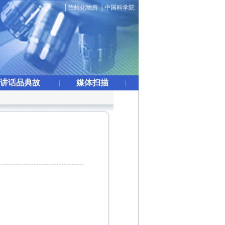
│
兰州化物所
│
中国科学院
讲话品典故
媒体扫描
|
|