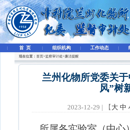
首 页
组织机构
工作动态
|
|
|
|
现在位置：
首页
>
监察审计处
>
廉洁提醒
兰州化物所党委关于
风”树
2023-12-29 | 【
大
中
所属各实验室（中心