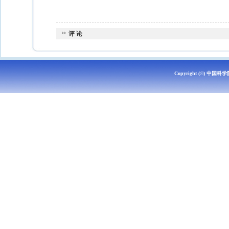
评 论
Copyright (©)