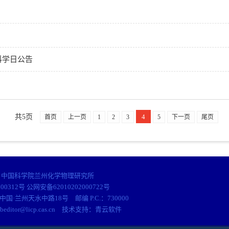
科学日公告
共5页
4
首页
上一页
1
2
3
5
下一页
尾页
© 中国科学院兰州化学物理研究所
000312号 公网安备62010202000722号
中国·兰州天水中路18号 邮编 P.C.：730000
ebeditor@licp.cas.cn 技术支持：
青云软件