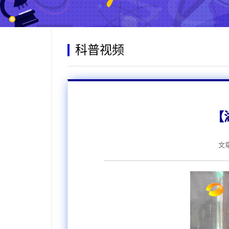
科普视频
【
文