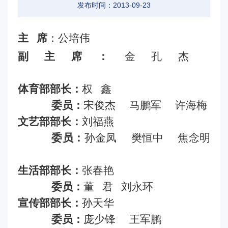
发布时间：2013-09-23
主 席
：公培伟
副主席：
金孔杰
体育部部长：
权 鑫
委员：
宋俊杰 马鹏军 许海梅
文艺部部长：
刘福燕
委员：
孙金凤 樊恒中 焦念明
生活部部长：
张春艳
委员：
董 君 刘永环
宣传部部长：
孙天华
委员：
庞少锋 王军鹏