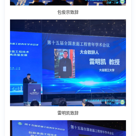
包俊宗致辞
雷明凯致辞