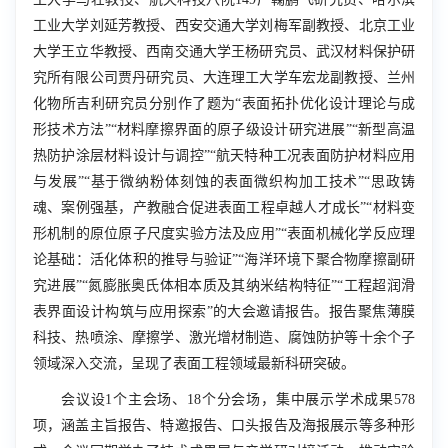
工业大学刘延芳教授、西安交通大学刘梅军副教授、北京工业
大学王立华教授、西南交通大学王杨研究员、武汉材料保护研
究所有限公司贾丹研究员、大连理工大学车宏龙副教授、兰州
化物所吉利研究员分别作了题为“表面拓扑优化设计理论与成
形技术方法”“材料摩擦界面的原子级设计研究进展”“新型高温
热防护涂层材料设计与调控”“航天特种工况表面防护材料应用
与发展”“基于微纳粉体刻蚀的表面微织构加工技术”“思政铸
魂、案例强基，产教融合促进表面工程卓越人才成长”“材料变
形机制的原位原子尺度实验方法及应用”“表面机械化学反应理
论基础：活化体积的推导与验证”“海洋环境下聚合物摩擦副研
究进展”“氮膨胀奥氏体相本质及其纳米结构特征”“工程超润滑
表界面设计构筑与应用探索”的大会邀请报告。报告聚焦薄膜
科技、热喷涂、摩擦学、激光增材制造、腐蚀防护等十余个子
领域深入交流，呈现了表面工程领域最新科研突破。
会议设
1
个主会场、
18
个分会场，集中展示学术成果
578
项，涵盖主旨报告、特邀报告、口头报告及海报展示等多种形