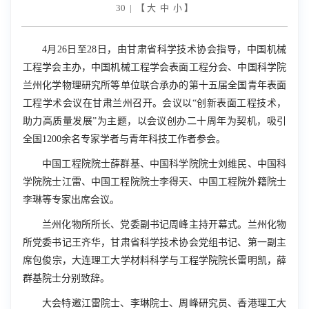
30 | 【
大
中
小
】
4
月
26
日至
28
日，由甘肃省科学技术协会指导，中国机械
工程学会主办，中国机械工程学会表面工程分会、中国科学院
兰州化学物理研究所等单位联合承办的第十五届全国青年表面
工程学术会议在甘肃兰州召开。会议以“创新表面工程技术，
助力高质量发展”为主题，以会议创办二十周年为契机，吸引
全国
1200
余名专家学者与青年科技工作者参会。
中国工程院院士薛群基、中国科学院院士刘维民、中国科
学院院士江雷、中国工程院院士李得天、‌中国工程院外籍院士‌
李琳等专家出席会议。
兰州化物所所长、党委副书记周峰主持开幕式。兰州化物
所党委书记王齐华，甘肃省科学技术协会党组书记、第一副主
席‌包俊宗，大连理工大学材料科学与工程学院院长雷明凯，薛
群基院士分别致辞。
大会特邀江雷院士、李琳院士、周峰研究员、香港理工大