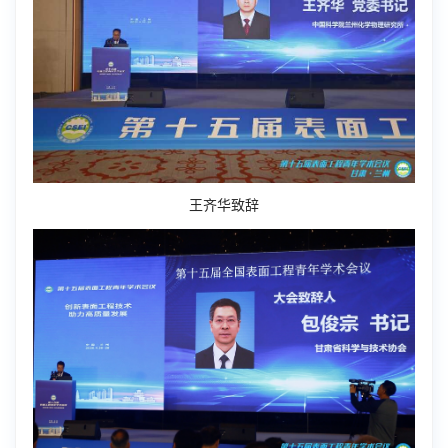
王齐华致辞