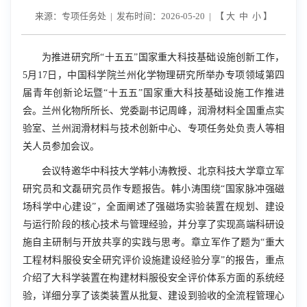
来源：专项任务处 | 发布时间：2026-05-20 | 【
大
中
小
】
为推进研究所“十五五”国家重大科技基础设施创新工作，
5
月
17
日，中国科学院兰州化学物理研究所举办专项领域第四
届青年创新论坛暨“十五五”国家重大科技基础设施工作推进
会。兰州化物所所长、党委副书记周峰，润滑材料全国重点实
验室、兰州润滑材料与技术创新中心、专项任务处负责人等相
关人员参加会议。
会议特邀华中科技大学韩小涛教授、北京科技大学章立军
研究员和文磊研究员作专题报告。韩小涛围绕“国家脉冲强磁
场科学中心建设”，全面阐述了强磁场实验装置在规划、建设
与运行阶段的核心技术与管理经验，并分享了实现高端科研设
施自主研制与开放共享的实践与思考。章立军作了题为“重大
工程材料服役安全研究评价设施建设经验分享”的报告，重点
介绍了大科学装置在构建材料服役安全评价体系方面的系统经
验，详细分享了该类装置从批复、建设到验收的全流程管理心