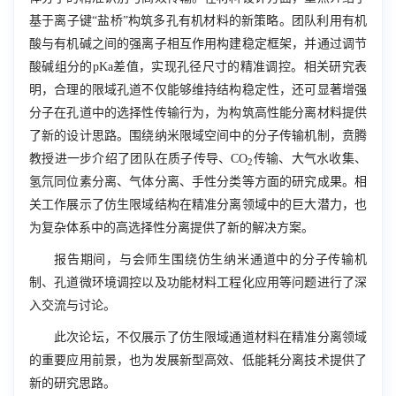
基于离子键“盐桥”构筑多孔有机材料的新策略。团队利用有机
酸与有机碱之间的强离子相互作用构建稳定框架，并通过调节
酸碱组分的
pKa
差值，实现孔径尺寸的精准调控。相关研究表
明，合理的限域孔道不仅能够维持结构稳定性，还可显著增强
分子在孔道中的选择性传输行为，为构筑高性能分离材料提供
了新的设计思路。围绕纳米限域空间中的分子传输机制，贲腾
教授进一步介绍了团队在质子传导、
CO
传输、大气水收集、
2
氢氘同位素分离、气体分离、手性分类等方面的研究成果。相
关工作展示了仿生限域结构在精准分离领域中的巨大潜力，也
为复杂体系中的高选择性分离提供了新的解决方案。
报告期间，与会师生围绕仿生纳米通道中的分子传输机
制、孔道微环境调控以及功能材料工程化应用等问题进行了深
入交流与讨论。
此次论坛，不仅展示了仿生限域通道材料在精准分离领域
的重要应用前景，也为发展新型高效、低能耗分离技术提供了
新的研究思路。