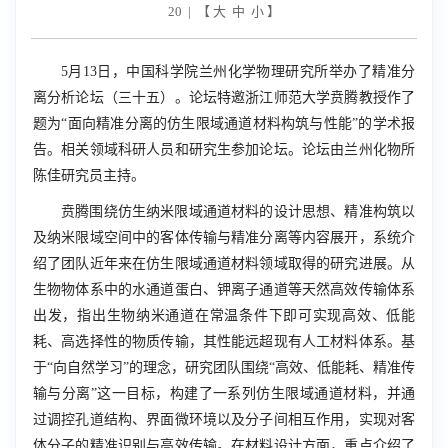
20 | 【
大
中
小
】
5
月
13
日，中国科学院兰州化学物理研究所举办了精准分
离分析论坛（三十五）。论坛特邀浙江师范大学贲腾教授作了
题为“面向精准分离的仿生限域通道材料构筑与性能”的学术报
告。相关领域科研人员和研究生参加论坛。论坛由兰州化物所
陈佳研究员主持。
贲腾围绕仿生纳米限域通道材料的设计思想、精准构筑以
及纳米限域空间中的客体传输与精准分离等内容展开，系统介
绍了团队近年来在仿生限域通道材料领域取得的研究进展。从
生物物体系中的水通道蛋白、钾离子通道等天然高效传输体系
出发，指出生物纳米通道在常温条件下即可实现高效、低能
耗、高选择性的物质传输，其性能远超现有人工材料体系。基
于“向自然学习”的理念，研究团队围绕“高效、低能耗、精准传
输与分离”这一目标，构建了一系列仿生限域通道材料，并通
过调控孔道结构、界面微环境以及分子间相互作用，实现对客
体分子的精准识别与高效传输。在材料设计方面，重点介绍了