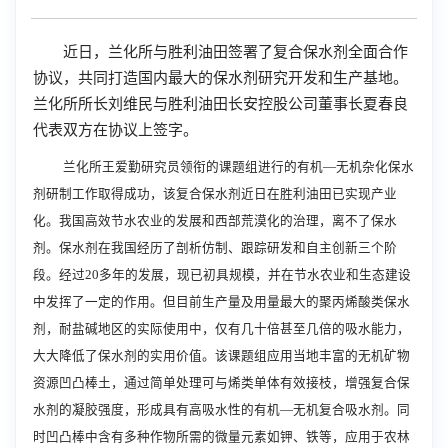
近日，兰化所与胜利油田签署了复合保水剂全面合作
协议，共同打造国内最大的保水剂研究开发和生产基地。
兰化所所长刘维民与胜利油田长安控股公司董事长夏春良
代表双方在协议上签字。
兰化所王爱勤研究员领衔的课题组进行的有机—无机杂化保水
剂研制工作取得成功，该复合保水剂近日在胜利油田已实现产业
化。我国高效节水农业的发展和西部荒漠化的治理，离不了保水
剂。保水剂在我国经历了剖析仿制、跟踪研发和自主创新三个阶
段。经过20多年的发展，现已初具规模，并在节水农业和生态建设
中发挥了一定的作用。但目前生产量及用量最大的聚丙烯酸类保水
剂，耐盐碱地区的实际使用中，仅有几十倍甚至几倍的吸水能力，
大大降低了保水剂的实用价值。该课题组应用当地丰富的无机矿物
资源凹凸棒土，通过简单处理可与烯类单体有效接枝，增强复合保
水剂的凝胶强度，形成具有高吸水性的有机—无机复合吸水剂。同
时凹凸棒中含有多种作物所需的微量元素如钾、铁等，应用于农林