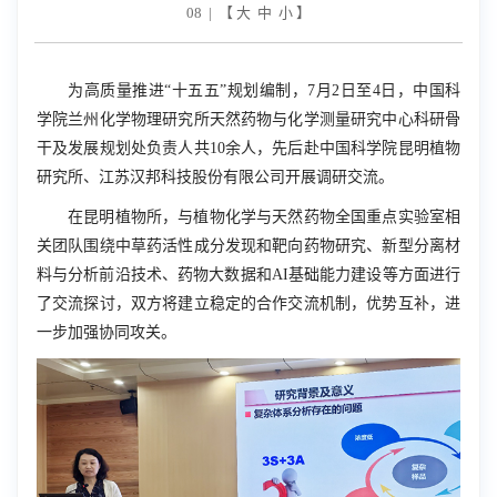
08 | 【
大
中
小
】
为高质量推进“十五五”规划编制，
7
月
2
日至
4
日，中国科
学院兰州化学物理研究所天然药物与化学测量研究中心科研骨
干及发展规划处负责人共
10
余人，先后赴中国科学院昆明植物
研究所、江苏汉邦科技股份有限公司开展调研交流。
在昆明植物所，与植物化学与天然药物全国重点实验室相
关团队围绕中草药活性成分发现和靶向药物研究、新型分离材
料与分析前沿技术、药物大数据和
AI
基础能力建设等方面进行
了交流探讨，双方将建立稳定的合作交流机制，优势互补，进
一步加强协同攻关。