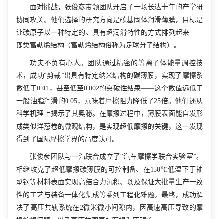
面对挑战，张俊彦带领团队开启了一场长达十年的产学研
协同攻关。他们选择的研究方向是碳基固体润滑薄膜，目标是
让碳原子以一种特定的、具有超润滑特性的方式排列起来——
即类富勒烯结构（富勒烯结构俗称为足球分子结构）。
功夫不负有心人。团队通过精密的等离子体能量调控技
术，成功“剪裁”出具有特定纳米结构的碳薄膜，实现了摩擦系
数低于0.01，甚至低至0.002的突破性结果——这个数值远低于
一般油脂润滑的0.05，意味着摩擦阻力降低了25倍。他们还从
科学机理上揭示了其奥秘。在摩擦过程中，薄膜表面能自发形
成类似洋葱卷的微观结构，是实现超低摩擦的关键，这一发现
得到了国际摩擦学界的高度认可。
张俊彦团队与一汽联合成立了“汽车摩擦学联合实验室”。
相继攻克了超低摩擦碳薄膜的可控制备、在150℃低温下于轴
承钢等材料表面实现高结合力沉积、以及保证大批量生产一致
性的工艺与装备一体化集成等系列工程化难题。最终，成功解
决了高压共轨系统在2微米微小间隙内，因高速高压导致的摩