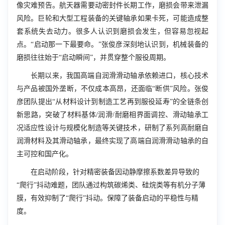
像灾难预告。航天器需要动密封件长期工作，磨损会带来泄漏
风险。巨轮和大型工程装备的关键轴承如果卡死，可能造成整
套系统失去动力。很多人认识到磨损会发生，但容易忽视起
点。“启动那一下最要命。”张俊彦深刻地认识到，机械装备的
磨损往往始于“启动瞬间”，并贯穿整个服役周期。
长期以来，我国高端自润滑滑动轴承依赖进口，核心技术
与产品被国外垄断，不仅成本高昂，还面临“断供”风险。张俊
彦团队提出“从材料设计到制造工艺再到服役延寿”的全链条创
新思路，突破了材料基体/润滑/耐磨相界面调控、滑动轴承工
况适应性设计与规模化制造等关键技术，研制了系列高耐磨自
润滑材料及其滑动轴承，最终实现了高端自润滑滑动轴承的自
主可控和国产化。
在启动阶段，针对精密装备因动静摩擦系数差异导致的
“爬行”抖动难题，团队通过构筑碳烯类、硅烷类等有机分子薄
膜，有效抑制了“爬行”抖动。保障了装备启动的平稳性与精
度。