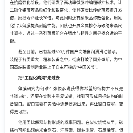
在抗磨强化阶段，他们研发了高功率微脉冲编程磁控技术，让
二硫化钼薄膜晶粒细化和致密化，使其硬度比传统薄膜提升35
倍，磨损寿命延长20倍。与此同时还有纳米晶弥散强化，用氮
化铝钛薄膜提高耐磨性能。团队也开展金属掺杂与碳纳米晶尺
寸调控，通过一系列薄膜组合在强度与韧性之间寻找合适的平
衡。
截至目前，已有超过600万件国产高端自润滑滑动轴承，
装配于各类重大工程和装备之中，彻底打破了国外垄断，为中
国高端装备制造业装上了自主可控的“中国关节”。
把“工程化鸿沟”走过去
薄膜研究为何难？张俊彦说获得你希望的结构并不只是
“想出来”，还要在实验中重复试错，找到可形成目标结构的制
备窗口。窗口需要在实验中逐步摸索出来，再让窗口变窄，变
得更可控。
他用类比解释结构形成的概率问题。在柴火烧锅灰里，碳
结构可能出现纳米金刚石、洋葱碳、碳纳米管、石墨烯等。但