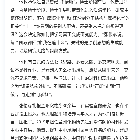
他也承认过自己曾经“不清晰”。博士阶段前后，他走过弯
路。直到博士阶段，博士生导师带着他进入润滑学科，研究主
题逐渐明确，落在“摩擦化学”和“润滑剂分子结构与摩擦化学的
相关性”上。“你看到的是别人更快，还是别人把方向想得更
深？这会决定你如何把学习真正变成研究能力。”张俊彦说。
每个阶段都回到“我在追什么”，关键的是原创思想的生成能
力，以及研究思路的组织方式。
他也有自己的方法获取思路，多看文献，多交流聊天。阅
读不是抄作业，是看别人怎么提出想法，想法从哪里来的。交
流不是求答案，是换一种问法，让卡住的过程出现出口。他称
之为“知识结构外扩”。不断碰撞，让想法从“可能”走到“可
做”，再走到“可验证”。
张俊彦扎根兰州化物所30余年，在实验室做研究，也在平
台建设上投入。他大胆起用和培养青年人才，为他们搭建舞
台、压担子。2019年担任兰州化物所先进润滑与防护材料研发
中心主任后，他着力提升中心承接国家重大任务的能力，建成
兰州润滑材料与技术创新中心、中国科学院材料磨损与防护重