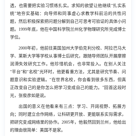
透，也需要把实验习惯练扎实。求知的欲望让他继续“扎实系
统”地夯实基础：向导师和同事虚心求教学科前沿的共性问
题，然后积极探索把问题分解到自己可思考可验证的具体小问
题。1999年底，他在中国科学院兰州化学物理研究所完成博士
学位。
2000年初，他前往美国加州大学伯克利分校、阿拉巴马大
学、莱斯大学等学校从事博士后研究，跟随导师团队开展摩擦
润滑失效研究工作。他珍惜机会，也非常投入。在别人关注
“平台”和“名校”光环时，他更看重方法，尤其是研究节奏、问
题意识和实验逻辑。“在世界名校，你会看到很多东西，但真
正改变自己的是你怎么把学习变成自己的能力。”回首这段时
光，张俊彦如是说。
出国的意义在他看来有三点：学习、开阔视野、拓展方
向；同时建立合作网络，让科研更开放、更能联系实际需求，
把研究变成网络里的协作。2005年，他毅然回到兰州，他给出
的理由很简单：美国不是家。