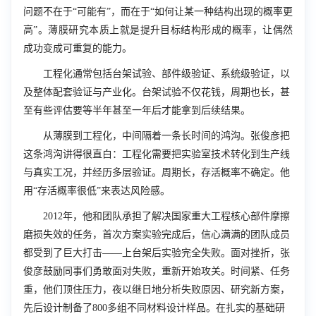
问题不在于“可能有”，而在于“如何让某一种结构出现的概率更
高”。薄膜研究本质上就是提升目标结构形成的概率，让偶然
成功变成可重复的能力。
工程化通常包括台架试验、部件级验证、系统级验证，以
及整体配套验证与产业化。台架试验不仅花钱，周期也长，甚
至有些评估要等半年甚至一年后才能拿到后续结果。
从薄膜到工程化，中间隔着一条长时间的鸿沟。张俊彦把
这条鸿沟讲得很直白：工程化需要把实验室技术转化到生产线
与真实工况，并经历多层验证。周期长，存活概率不确定。他
用“存活概率很低”来表达风险感。
2012年，他和团队承担了解决国家重大工程核心部件摩擦
磨损失效的任务，首次方案实验完成后，信心满满的团队成员
都受到了巨大打击——上台架后实验完全失败。面对挫折，张
俊彦鼓励同事们勇敢面对失败，重新开始攻关。时间紧、任务
重，他们顶住压力，夜以继日地分析失败原因、研究新方案，
先后设计制备了800多组不同材料设计样品。在扎实的基础研