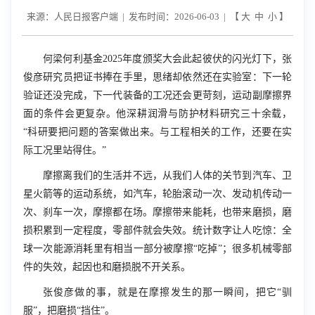
来源：人民日报客户端 | 发布时间：2026-06-03 | 【
大
中
小
】
何梁何利基金2025年度颁奖大会此起彼伏的闪光灯下，张
俊彦研究员把证书捧在手里，思绪却依然还在实验室：下一轮
验证还没完成，下一代装备的工况还会更苛刻，运动副摩擦界
面的条件会更复杂。他深耕润滑与防护材料研究三十余载，
“科研要把问题的答案做出来。与工程相关的工作，还要在实
际工况里站得住。”
摩擦离我们的生活并不远，从我们人体的关节到汽车、卫
星火箭等的运动系统，如汽车，轮胎滚动一次、发动机传动一
次、刹车一次，摩擦都在场。摩擦带来能耗，也带来磨损，磨
损积累到一定程度，零部件就会失效。统计数字让人吃惊：全
球一次能源消耗里有相当一部分被摩擦“吃掉”；很多机械零部
件的失效，起因也和磨损脱不开关系。
张俊彦做的事，就是在摩擦发生的那一瞬间，把它“驯
服”，把磨损“挡住”。