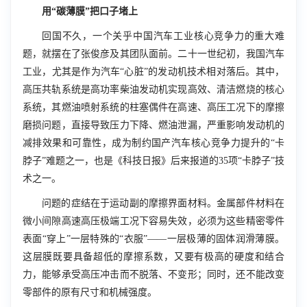
用“碳薄膜”把口子堵上
回国不久，一个关乎中国汽车工业核心竞争力的重大难
题，就摆在了张俊彦及其团队面前。二十一世纪初，我国汽车
工业，尤其是作为汽车“心脏”的发动机技术相对落后。其中，
高压共轨系统是高功率柴油发动机实现高效、清洁燃烧的核心
系统，其燃油喷射系统的柱塞偶件在高速、高压工况下的摩擦
磨损问题，直接导致压力下降、燃油泄漏，严重影响发动机的
减排效果和可靠性，成为制约国产汽车核心竞争力提升的“卡
脖子”难题之一，也是《科技日报》后来报道的35项“卡脖子”技
术之一。
问题的症结在于运动副的摩擦界面材料。金属部件材料在
微小间隙高速高压极端工况下容易失效，必须为这些精密零件
表面“穿上”一层特殊的“衣服”——一层极薄的固体润滑薄膜。
这层膜既要具备超低的摩擦系数，又要有极高的硬度和结合
力，能够承受高压冲击而不脱落、不变形；同时，还不能改变
零部件的原有尺寸和机械强度。