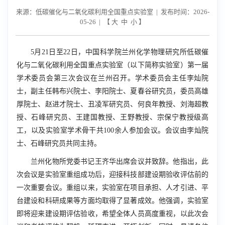
来源：低碳催化与二氧化碳利用全国重点实验室 | 发布时间：2026-
05-26 | 【
大
中
小
】
5
月
21
日至
22
日，中国科学院兰州化学物理研究所低碳催
化与二氧化碳利用全国重点实验室（以下简称实验室）第一届
学术委员会第三次会议在兰州召开。学术委员会主任李灿院
士，副主任韩布兴院士、李阳院士、夏春谷研究员，委员高雄
厚院士、赵进才院士、丑凌军研究员、何良年教授、刘海超教
授、石峰研究员、王建国教授、王野教授、宗保宁教授级高
工，以及实验室学术骨干共
100
余人参加会议。会议由李灿院
士、石峰研究员共同主持。
兰州化物所党委书记王齐华出席会议并致辞。他指出，此
次会议是实验室重组成功后，迎接科技部建设期验收评估前的
一次重要会议。重组以来，实验室在项目承担、人才引进、平
台建设和科研成果等方面均取得了显著成效。他强调，实验室
即将迎来建设期评估验收，希望全体人员高度重视，以此次会