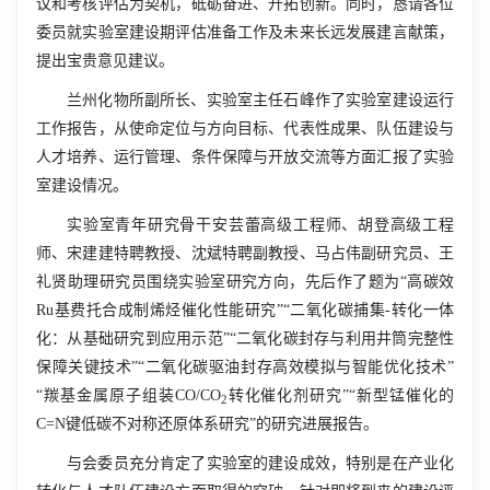
议和考核评估为契机，砥砺奋进、开拓创新。同时，恳请各位
委员就实验室建设期评估准备工作及未来长远发展建言献策，
提出宝贵意见建议。
兰州化物所副所长、实验室主任石峰作了实验室建设运行
工作报告，从使命定位与方向目标、代表性成果、队伍建设与
人才培养、运行管理、条件保障与开放交流等方面汇报了实验
室建设情况。
实验室青年研究骨干安芸蕾高级工程师、胡登高级工程
师、宋建建特聘教授、沈斌特聘副教授、马占伟副研究员、王
礼贤助理研究员围绕实验室研究方向，先后作了题为“高碳效
R
u
基费托合成制烯烃催化性能研究”“二氧化碳捕集-转化一体
化：从基础研究到应用示范”“二氧化碳封存与利用井筒完整性
保障关键技术”“二氧化碳驱油封存高效模拟与智能优化技术”
“羰基金属原子组装
CO/CO
转化催化剂研究”“新型锰催化的
2
C=N
键低碳不对称还原体系研究”的研究进
展报告。
与会委员充分肯定了实验室的建设成效，特别是在产业化