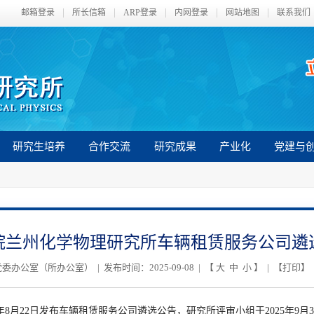
邮箱登录
所长信箱
ARP登录
内网登录
网站地图
联系我们
研究生培养
合作交流
研究成果
产业化
党建与
院兰州化学物理研究所车辆租赁服务公司遴
委办公室（所办公室） | 发布时间：2025-09-08 | 【
大
中
小
】 | 【
打印
】
年
8
月
22
日发布车辆租赁服务公司遴选公告，研究所评审小组于
2025
年
9
月
3