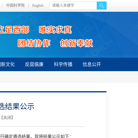
中国科学院
English
创新文化
反腐倡廉
科学传播
信息公开
选结果公示
 【
关闭
】
日确定遴选结果。现将结果公示如下：