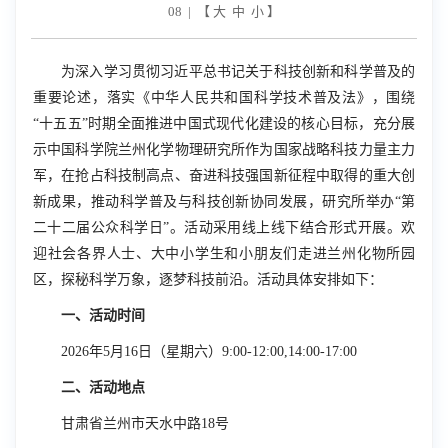
08 | 【
大
中
小
】
为深入学习贯彻习近平总书记关于科技创新和科学普及的
重要论述，落实《中华人民共和国科学技术普及法》，围绕
“十五五”时期全面推进中国式现代化建设的核心目标，充分展
示中国科学院兰州化学物理研究所作为国家战略科技力量主力
军，在抢占科技制高点、奋进科技强国新征程中取得的重大创
新成果，推动科学普及与科技创新协同发展，研究所举办“第
二十二届公众科学日”。活动采用线上线下结合形式开展。欢
迎社会各界人士、大中小学生和小朋友们走进兰州化物所园
区，探秘科学万象，逐梦科技前沿。活动具体安排如下：
一、活动时间
2026
年
5
月
16
日（星期六）
9:00-12:00
,
14:00-17:00
二、活动地点
甘肃省兰州市天水中路
18
号