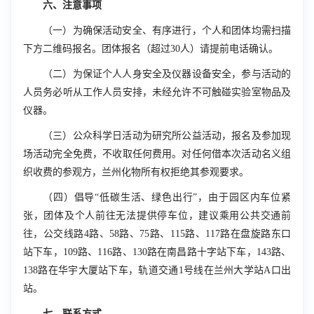
六、注意事项
（一）为确保活动安全、有序进行，个人和团体均需扫描
下方二维码报名。团体报名（超过
30
人）请提前电话确认。
（二）为保证个人人身安全及仪器设备安全，参与活动的
人员务必听从工作人员安排，未经允许不可触碰实验室物品及
仪器。
（三）公众科学日活动为研究所公益活动，报名及参加现
场活动完全免费，不收取任何费用。对任何借本次活动名义组
织收费的参观方，兰州化物所有权拒绝其参观要求。
（四）倡导“低碳生活、绿色出行”，由于园区内车位紧
张，团体及个人前往无法提供停车位，建议乘用公共交通前
往，公交线路
4
路、
58
路、
75
路、
115
路、
117
路在盘旋路东口
站下车，
109
路、
116
路、
130
路在南昌路十字站下车，
143
路、
138
路在华宇大厦站下车，轨道交通
1
号线在兰州大学站
A
口出
站。
七、联系方式