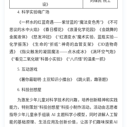
刘维民 院士
设》
4.
科学实验嗨广场
《一杯水的红蓝
奇遇——紫甘蓝的“魔法变色秀”》《不可
思议的水中火焰》《春日樱花》《浪漫化学花园》《会跳舞的
金属液体》《怒发冲冠》《“红酒变水”魔术实验、蓝瓶实验—
化学振荡》《生命的“折纸”:神奇的血管支架》《3D造物奇
遇》《指尖触发的凝固魔法——点水成冰》《涡环空气炮》
《“看见二氧化碳”科普小实验》《“八爪怪”的温柔一抓》
5.
互动游戏
《薯你最聪明·土豆知识小擂台》《跳火箭，趣答题》
6.
科技创想屋
为激发少年儿童对科学技术的兴趣，培养创新精神和实践
能力，特别策划“科技创想屋”科技小制作活动。活动由志愿者
指导少年儿童亲手组装
AI
主题科学小模型，同时讲解人工智
能的基础原理、生活应用及创新价值，让孩子们趣味探索
AI