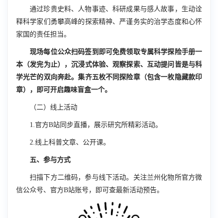
通过珍贵史料、人物事迹、科研成果与感人故事，生动诠
释科学家们勇攀高峰的探索精神、严谨务实的治学态度和心怀
家国的责任担当。
现场每位公众扫码签到即可免费领取专属科学探险手册一
本（发完为止），沉浸式体验、观察探索、互动提问皆是与科
学光芒的双向奔赴。集齐五枚不同探险章（包含一枚隐藏款印
章），即可开启趣味盲盒一个。
（二）线上活动
1.
官方
B
站同步直播，展示研究所精彩活动。
2.
线上科普文章、公开课。
五、参与方式
扫描下方二维码，参与线下活动。关注兰州化物所官方微
信公众号、官方
B
站账号，即可查最新活动预告。