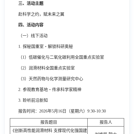
三、活动主题
赴科学之约，赋未来之翼
四、活动内容
（一）线下活动
1.
探秘国重室・解锁科研奥秘
（
1
）低碳催化与二氧化碳利用全国重点实验室
（
2
）润滑材料全国重点实验室
（
3
）天然药物与化学测量研究中心
2.
参观教育基地・传承科学家精神
3.
聆听前沿新知
报告时间：
2026
年
5
月
16
日（星期六）
9:30-10:30
报告题目
报告人
《创新高性能润滑材料 支撑现代化强国建