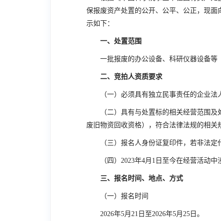
保报废资产处置的公开、公平、公正，现面
示如下：
一、处置范围
一批报废的办公设备、科研仪器设备等
二、竞拍人资质要求
（一）必须具有独立民事责任的企业法
（二）具有与处置标的相关经营范围及
废旧物资回收资格），符合法律法规的相关
（三）报名人身份证复印件，若非法定
（四）
2023
年
4
月
1
日至今在经营活动中
三、报名时间、地点、方式
（一）报名时间
2026
年
5
月
21
日至
2026
年
5
月
25
日。