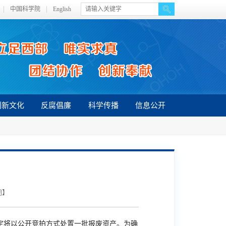
中国科学院
English
创新文化
反腐倡廉
科学传播
信息公开
闭
】
定将以公开竞拍方式处置一批报废资产。为确