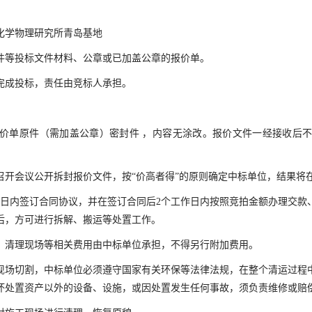
化学物理研究所青岛基地
件等投标文件材料、公章或已加盖公章的报价单。
完成投标，责任由竞标人承担。
价单原件（需加盖公章）密封件 ，内容无涂改。报价文件一经接收后
召开会议公开拆封报价文件，按“价高者得”的原则确定中标单位，结果将
日内签订合同协议，并在签订合同后2个工作日内按照竞拍金额办理交款
后，方可进行拆解、搬运等处置工作。
、清理现场等相关费用由中标单位承担，不得另行附加费用。
现场切割，中标单位必须遵守国家有关环保等法律法规，在整个清运过程
坏处置资产以外的设备、设施，或因处置发生任何事故，须负责维修或赔