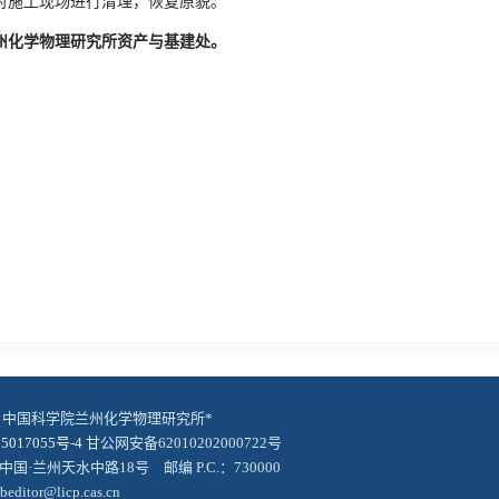
对施工现场进行清理，恢复原貌。
州化学物理研究所资产与基建处。
© 中国科学院兰州化学物理研究所*
5017055号-4
甘公网安备62010202000722号
中国·兰州天水中路18号 邮编 P.C.：730000
editor@licp.cas.cn