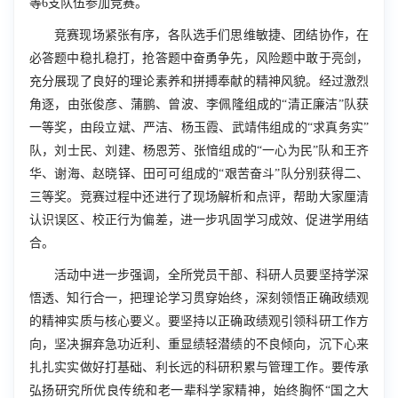
等
6
支队伍参加竞赛。
竞赛现场紧张有序，各队选手们思维敏捷、团结协作，在
必答题中稳扎稳打，抢答题中奋勇争先，风险题中敢于亮剑，
充分展现了良好的理论素养和拼搏奉献的精神风貌。经过激烈
角逐，由张俊彦、蒲鹏、曾波、李佩隆组成的“清正廉洁”队获
一等奖，由段立斌、严洁、杨玉霞、武靖伟组成的“求真务实”
队，刘士民、刘建、杨恩芳、张愔组成的“一心为民”队和王齐
华、谢海、赵晓铎、田可可组成的“艰苦奋斗”队分别获得二、
三等奖。竞赛过程中还进行了现场解析和点评，帮助大家厘清
认识误区、校正行为偏差，进一步巩固学习成效、促进学用结
合。
活动中进一步强调，全所党员干部、科研人员要坚持学深
悟透、知行合一，把理论学习贯穿始终，深刻领悟正确政绩观
的精神实质与核心要义。要坚持以正确政绩观引领科研工作方
向，坚决摒弃急功近利、重显绩轻潜绩的不良倾向，沉下心来
扎扎实实做好打基础、利长远的科研积累与管理工作。要传承
弘扬研究所优良传统和老一辈科学家精神，始终胸怀“国之大