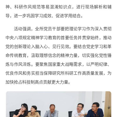
神、科研作风规范等易混淆知识点，进行现场解析和辅
导，进一步巩固学习成效、促进学用结合。
活动强调，全所党员干部要把理论学习作为深入贯彻
中央八项规定精神学习教育的首要任务并贯穿始终，推动
党的创新理论入脑入心、见行见效。要结合党史学习和革
命传统教育，汲取理想信念的精神力量，切实强化党性锤
炼与作风淬炼。要聚焦国家重大战略需求，以严明纪律、
优良作风和务实担当保障研究所科研工作高质量发展，为
加快抢占科技制高点贡献更大力量。