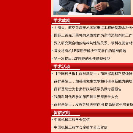
学术成就
为航天、航空等高技术国家重点工程研制20余种
国际上首先开展将纳米微粒作为润滑添加剂的工作
深入研究聚合物的结构与性能关系、填料在复合材
首次将有机LB膜用于解决空间器件的润滑问题
第一次提出TZP陶瓷的相变磨损模型
学术活动
【中国科学报】薛群基院士：加速深海材料腐蚀研
薛群基院士：加强研究生竞争和科研创新能力的培
薛群基院士为甘肃行政学院学员做专题报告
我所科研代表参加第四届世界摩擦学大会
薛群基院士：发挥导师关键作用 提高研究生培养
贺信贺电
中国机械工程学会贺信
中国机械工程学会摩擦学分会贺信