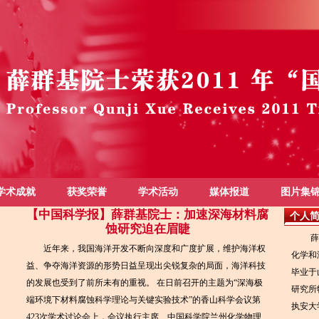
学术成就
获奖荣誉
学术活动
媒体报道
图片集
【中国科学报】薛群基院士：加速深海材料腐
个人
蚀研究迫在眉睫
薛群基
近年来，我国海洋开发不断向深度和广度扩展，维护海洋权
化学和
益、争夺海洋资源的形势日益呈现出尖锐复杂的局面，海洋科技
毕业于
的发展也受到了前所未有的重视。 在日前召开的主题为“深海极
研究所
端环境下材料腐蚀科学理论与关键实验技术”的香山科学会议第
执安大
423次学术讨论会上，会议执行主席、中国科学院兰州化学物理