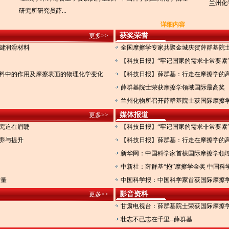
兰州化
研究所研究员薛...
详细内容
获奖荣誉
更多>>
关键润滑材料
全国摩擦学专家共聚金城庆贺薛群基院士
【科技日报】“牢记国家的需求非常要紧
料中的作用及摩擦表面的物理化学变化
【科技日报】薛群基：行走在摩擦学的
薛群基院士荣获摩擦学领域国际最高奖
兰州化物所召开薛群基院士获国际摩擦
媒体报道
更多>>
究迫在眉睫
【科技日报】“牢记国家的需求非常要紧
养与提升
【科技日报】薛群基：行走在摩擦学的
新华网：中国科学家首获国际摩擦学领
中新社：薛群基“抱”摩擦学金奖 中国科
质量
中国科学报：中国科学家首获国际摩擦
影音资料
更多>>
甘肃电视台：薛群基院士荣获国际摩擦
壮志不已志在千里--薛群基