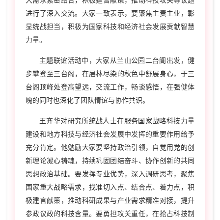
大需求紧密结合，积极建言献策，推动科技攻关等议题
进行了深入交流。大家一致表示，要聚焦主责主业，彰
显统战担当，积极为国家科技和经济社会发展贡献智慧
力量。
主题联谊活动中，大家从兰山公园二台阁出发，健
步攀登至三台阁，在层林尽染的秋色中舒展身心，于三
台阁顶峰处登高望远，交流工作，畅谈感悟，在强健体
魄的同时也深化了团队情谊与协作共识。
王齐华对研究所统战人士在服务国家战略科技力量
建设和地方科技与经济社会发展中发挥的重要作用给予
充分肯定。他勉励大家要坚持政治引领，自觉用党的创
新理论凝心铸魂，持续巩固团结奋斗、协作创新的共同
思想政治基础。要发挥专业优势，深入调研思考，聚焦
国家重大战略需求，找准切入点、结合点、着力点，积
极建言献策，推动科研成果与产业需求精准对接，提升
参政议政的科技含量。要勇担攻关重任，在抢占科技制