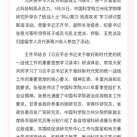
为庆祝中华人民共和国成立
76
周年，进一步凝聚抢
占科技制高点合力，
9
月
28
日，中国科学院兰州化学物理
研究所举办了统战人士“同心聚力 抢高攻关”学习研讨暨
联谊活动。党委书记王齐华、副所长张俊彦、纪委书记
张景光等所领导班子成员与民主党派、侨联、无党派及
归国留学人员代表等
20
余人参加了活动。
王齐华结合《习近平总书记关于做好新时代党的统
一战线工作的重要思想学习读本》研读体会，带领大家
共同学习了习近平总书记关于做好新时代党的统一战线
工作的重要思想的核心要义、精神实质、丰富内涵和实
践要求。张俊彦传达了中国科学院
2025
年夏季党组扩大
会议精神。张景光通报了中国科学院政治巡视相关工作
要求。甘肃省政府参事刘刚研究员、宋焕玲研究员，省
政协委员张广安研究员，中国科学院兰州分院侨联副主
席杨军丽研究员等分别介绍了各自领域科研进展与参政
议政成果，并围绕促进研究所中心工作与国家和地方重