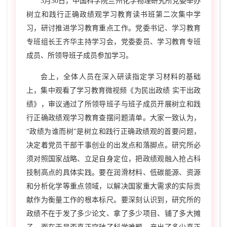
3
月
30
日，中国科学院兰州化学物理研究所党委举办
树立和践行正确政绩观学习教育读书班第二次集中学
习，研讨推进学习教育重点工作。党委书记、学习教育
专班组长王齐华主持学习会，党委委员、学习教育专班
成员、所领导班子成员参加学习。
会上，全体人员在深入研读指定学习材料的基础
上，集中观看了学习教育微视频《为民出政绩 实干出政
绩》，审议通过了所领导班子与班子成员开展树立和践
行正确政绩观学习教育查摆问题清单。大家一致认为，
“政绩为谁而树”是树立和践行正确政绩观的首要问题
，
决定着党员干部干事创业的出发点和落脚点。研究所必
须对照国家战略、立足自身定位，把政绩观融入抢占科
技制高点的具体实践。要在润滑材料、低碳能源、资源
和分析化学等重点领域，以解决国家重大需求的实际贡
献作为衡量工作的根本标尺。要深刻认识到，研究所的
政绩不在于发了多少论文、拿了多少项目、铺了多大摊