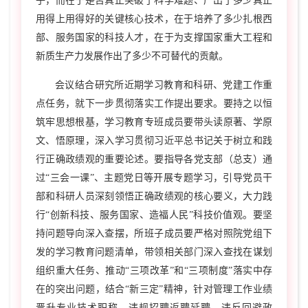
子，而在于是否真正突破了科学难题、产出了多少真正
用得上用得好的关键核心技术，在于培养了多少扎根西
部、服务国家的科技人才，在于为支撑国家重大工程和
新质生产力发展作出了多少不可替代的贡献。
会议结合研究所近期学习教育和科研、党建工作重
点任务，就下一步贯彻落实工作提出要求。要持之以恒
筑牢思想根基，学习教育专班成员要带头读原著、学原
文、悟原理，深入学习贯彻习近平总书记关于树立和践
行正确政绩观的重要论述。要指导各党支部（总支）通
过“三会一课”、主题党日等开展专题学习，引导党员干
部和科研人员深刻领悟正确政绩观的核心要义，大力践
行“创新科技、服务国家、造福人民”科技价值观。要坚
持问题导向深入查摆，所班子成员要严格对照院党组下
发的学习教育问题清单，带领相关部门深入查找在谋划
组织重大任务、推动“三项改革”和“三项制度”落实中存
在的突出问题，结合“新三定”精神，针对管理工作业绩
晋升专业技术职称、违规招聘返聘延聘、违反回避政