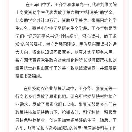
在王马山中学，王齐华和张景光一行代表刘维民院
士向受资助学生代表发放了第六期“中科润美”助学金。
此次助学金共计
10
万元，资助品学兼优、家庭困难的学
生
93
名，覆盖小学中学至研究生全学段。王齐华勉励同
学们牢记习近平总书记“珍惜韶华，潜心读书，敏于求
知”的殷殷嘱托，树立为强国建设、民族复兴而读书的远
大志向，将来以知识回报家乡、以真才实学服务人民。
柴守源代表镇党委政府对兰州化物所长期倾情帮扶和刘
维民院士心系山区学子的善举致以诚挚谢意，并颁发捐
赠证书及锦旗。
在科技助农产业帮扶活动中，王齐华、张景光等一
行向老乡们发放了尿素化肥。研究所根据帮扶村种植产
业需求，发放了尿素化肥
13.2
吨。张景光鼓励乡亲们在
政策扶持和帮扶助力下，抢抓农时、科学种植，积极发
展特色种养殖业，创造更加幸福美好的生活。随后，王
齐华、张景光和应邀参加活动的首届“陇原最美科技工作