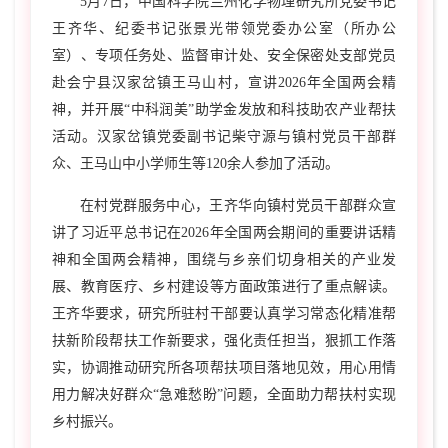
5
月
7
日，中国科学院兰州化学物理研究所党委书记
王齐华、纪委书记张景光带领党委办公室（所办公
室）、专项任务处、监督审计处、安全保密处支部党员
赴会宁县汉家岔镇王马山村，宣讲
2026
年全国两会精
神，并开展“中科润美”助学金发放和科技助农产业帮扶
活动。汉家岔镇党委副书记柴守源与镇村党员干部群
众、王马山中小学师生等
120
余人参加了活动。
在村党群服务中心，王齐华向镇村党员干部群众宣
讲了习近平总书记在
2026
年全国两会期间的重要讲话精
神和全国两会精神，围绕与乡亲们切身相关的产业发
展、教育医疗、乡村建设等方面政策进行了重点解读。
王齐华要求，研究所驻村干部要认真学习常态化精准帮
扶新阶段帮扶工作新要求，强化责任担当，狠抓工作落
实，协调推动研究所各项帮扶项目落地见效，用心用情
用力解决好群众“急难愁盼”问题，全面助力帮扶村实现
乡村振兴。