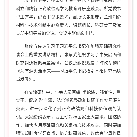
5
月
8
日下午，中国科学院兰州化学物理研究所召开
树立和践行正确政绩观学习教育调研座谈会。所党委书
记王齐华，纪委书记张景光，副所长张俊彦，兰州润滑
材料与技术创新中心负责人、课题组长、科研骨干及党
支部书记等参加会议。会议由张俊彦主持。
张俊彦传达学习了习近平总书记在加强基础研究座
谈会上的重要讲话精神，张景光组织学习了中央层面和
院党组通报的典型案例。会议还组织观看了时政专题片
《为有源头活水来——习近平总书记指引基础研究高质
量发展》。
在交流研讨中，与会人员围绕“学论述、强党性、重
实干、促攻坚”主题，结合巡视整改和科研工作实际深入
交流，进一步深化了对正确政绩观和科技价值观的认
识。大家纷纷表示，要主动对标国家重大需求，团结协
作，加快应用基础研究和关键核心技术攻关。同时要加
强法规制度学习宣贯，恪守科研诚信，以优良学风作风