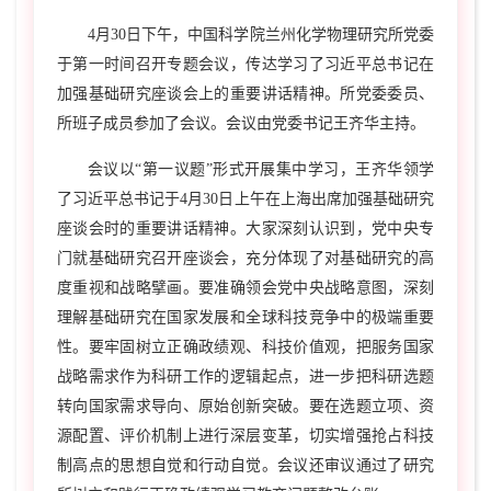
4
月
30
日下午，中国科学院兰州化学物理研究所党委
于第一时间召开专题会议，传达学习了习近平总书记在
加强基础研究座谈会上的重要讲话精神。所党委委员、
所班子成员参加了会议。会议由党委书记王齐华主持。
会议以“第一议题”形式开展集中学习，王齐华领学
了习近平总书记于
4
月
30
日上午在上海出席加强基础研究
座谈会时的重要讲话精神。大家深刻认识到，党中央专
门就基础研究召开座谈会，充分体现了对基础研究的高
度重视和战略擘画。要准确领会党中央战略意图，深刻
理解基础研究在国家发展和全球科技竞争中的极端重要
性。要牢固树立正确政绩观、科技价值观，把服务国家
战略需求作为科研工作的逻辑起点，进一步把科研选题
转向国家需求导向、原始创新突破。要在选题立项、资
源配置、评价机制上进行深层变革，切实增强抢占科技
制高点的思想自觉和行动自觉。会议还审议通过了研究