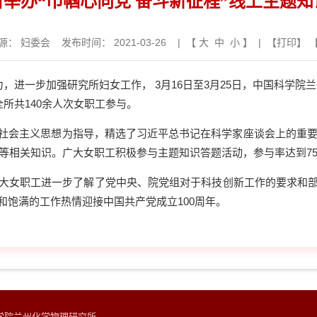
举办“巾帼心向党 奋斗新征程”线上主题
源：
妇委会
发布时间： 2021-03-26 | 【
大
中
小
】 | 【
打印
】 
进一步加强研究所妇女工作， 3月16日至3月25日，中国科学院
全所共140余人次女职工参与。
主义思想为指导，精选了习近平总书记在科学家座谈会上的重要讲
神等相关知识。广大女职工积极参与主题知识答题活动，参与率达到7
女职工进一步了解了党中央、院党组对于科技创新工作的要求和部
和饱满的工作热情迎接中国共产党成立100周年。
科学院兰州化学物理研究所