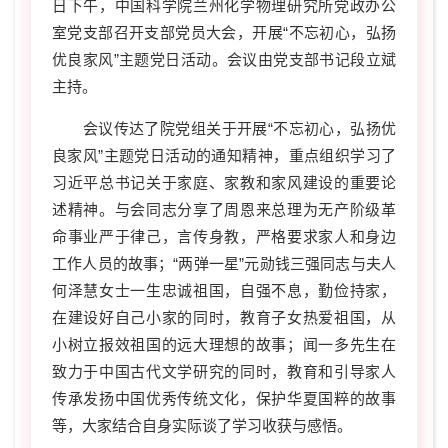
日下午，中国科学院兰州化学物理研究所党政办公
室党支部召开支部党员大会，开展“不忘初心，弘扬
优良家风”主题党日活动。会议由党支部书记段立斌
主持。
会议传达了院党组关于开展“不忘初心，弘扬优
良家风”主题党日活动的通知精神，重点组织学习了
习近平总书记关于家庭、家教和家风建设的重要论
述精神。与会同志分享了周恩来总理为无产阶级革
命事业严于律己，言传身教，严格要求家人和身边
工作人员的故事；
“
两弹一星
”
元勋钱三强同志与夫人
何泽慧女士一生忠诚祖国，自强不息，勤俭持家，
在建设好自己小家的同时，教育子女热爱祖国，从
小树立报效祖国的远大理想的故事；闻一多先生在
致力于中国古代文学研究的同时，教育和引导家人
传承发扬中国优秀传统文化，保护华夏国粹的故事
等，大家结合自身实际谈了学习收获与感悟。