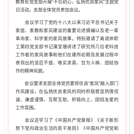
教育处党支部开展“不忘初心，弘扬优良家风”主题党
日活动。支部全体党员参加会议。
会议学习了党的十八大以来习近平总书记关于
家庭、家教和家风建设的重要论述摘编以及老一辈
革命家、科学家的家风故事。特别邀请了离退休职
工第四党支部书记蒲宝珊讲述了研究所几位老科技
工作者的家风故事和他们在建所初期及发展过程中
表现出的坚忍不拔、唯实求真、甘为人梯、团结协
作的精神风貌。
会议要求支部全体党员要将优良“家风”融入部门
作风建设，在弘扬优良家风的同时积极营造热情坦
诚、谦虚谨慎、互帮互助、积极向上、团结友爱的
工作氛围。
会议还学习了《中国共产党章程》《关于新形
势下党内政治生活的若干准则》《中国共产党党和