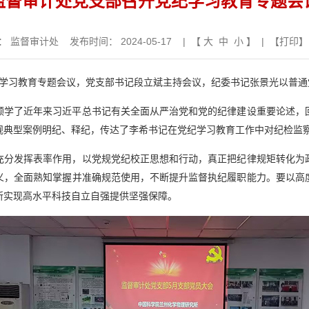
监督审计处党支部召开党纪学习教育专题会
：
监督审计处
发布时间： 2024-05-17 | 【
大
中
小
】 | 【
打印
】
纪学习教育专题会议，党支部书记段立斌主持会议，纪委书记张景光以普
领学了近年来习近平总书记有关全面从严治党和党的纪律建设重要论述，
规典型案例明纪、释纪，传达了李希书记在党纪学习教育工作中对纪检监
充分发挥表率作用，以党规党纪校正思想和行动，真正把纪律规矩转化为
义，全面熟知掌握并准确规范使用，不断提升监督执纪履职能力。要以高
所实现高水平科技自立自强提供坚强保障。