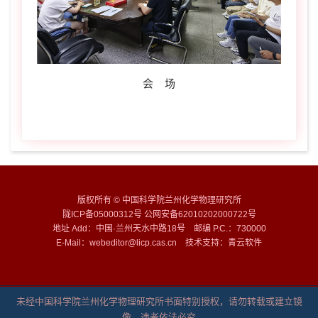
会 场
版权所有 © 中国科学院兰州化学物理研究所
陇ICP备05000312号 公网安备62010202000722号
地址 Add：中国·兰州天水中路18号 邮编 P.C.：730000
E-Mail：webeditor@licp.cas.cn 技术支持：
青云软件
未经中国科学院兰州化学物理研究所书面特别授权，请勿转载或建立镜
像，违者依法必究