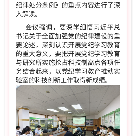
纪律处分条例》的重点内容进行了深
入解读。
会议强调，要深学细悟习近平总
书记关于全面加强党的纪律建设的重
要论述，深刻认识开展党纪学习教育
的重大意义，要把开展党纪学习教育
与研究所实施抢占科技制高点各项任
务结合起来，以党纪学习教育推动实
验室的科技创新工作取得新成绩。