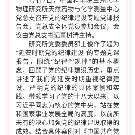
7
月17
日，中国科学院兰州化学
物理研究所天然药物与化学测量中心
党总支召开党的纪律建设专题党课报
告会，党总支全体党员参加会议，会
议由党总支书记董树清主持。
研究所党委委员邵士俊作了题为
“延安时期党的纪律建设”的专题党课
报告，围绕“纪律”“规律”的基本概
念，回顾了党的纪律建设历史，重点
讲述了我们党延安时期重视纪律建
设、严明党的纪律的具体案例和实
践。带领学习了党的十八大以来，以
习近平同志为核心的党中央，站在党
和国家事业发展全局的高度，以前所
未有的决心加强党的纪律建设取得的
成效。结合具体案例对《中国共产党