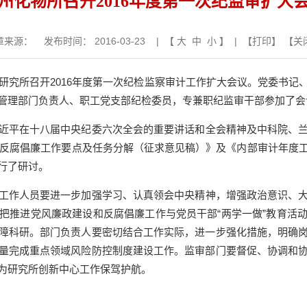
州化物所召开2016年度第一次纪监审扩大
章来源：
发布时间： 2016-03-23 | 【
大
中
小
】 | 【
打印
】 【
关
研究所召开
2016
年度第
一
次纪检监察审计工作扩大会议。党委书记
管理部门负责人、职工党支部纪检委员，专兼职纪监审干部参加了会
近平在十八届中央纪委六次全会的重要讲话和全会精神及中科院、
反腐倡廉工作要点及任务分解（征求意见稿）》及《内部审计年度
行了研讨。
工作人员要进一步加强学习、认真领会中央精神，增强政治意识、
把推进党风廉政建设和反腐倡廉工作与党员干部“两学一做”教育活
障科研。部门负责人要密切结合工作实际，进一步强化措施，明确
量完成重点领域风险防控制度建设工作。监审部门要督促、协调和
为研究所创新中心工作保驾护航。