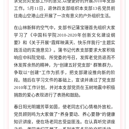
求党员对支部工作的意见,以便更好的开展2010年支部
工作。5月11日，退休四支部组织本支部13名党员前
往南山空港山庄开展了一次有意义的户外组织生活。
在山林新鲜的空气中，支部书记蒲宝珊首先组织大家
学习了《中国科学院2010-2020年创新文化建设纲
要》和《关于开展“霞辉映满天、快乐伴我行”主题实
践活动的实施意见》。蒲书记代表支部要求大家积极
响应中科院党组、所党委的号召，发挥老党员退而不
休发挥余热的精神，为“创建五好党支部” 群策群力，
争取以“创建”工作为抓手，把支部建设推向新的阶
段。随后在学习文件的基础上，宣读并通过了党支部
2010年工作计划，并对本支部党员在玉树地震中积极
捐款的爱心表现进行了表扬和鼓励。
春日阳光明媚芳草如茵，使老同志们心情格外放松，
党员顾则鸣为大家做了“养身要动、养心要静”的健康
知识讲座，使在场老同志受益匪浅。在认真听完讲座