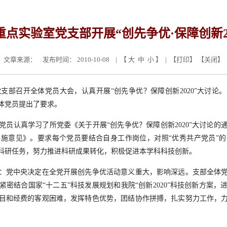
重点实验室党支部开展“创先争优·保障创新2
文章来源：
发布时间： 2010-10-08 | 【
大
中
小
】 | 【
打印
】 【
关闭
】
室党支部召开全体党员大会，认真开展“创先争优？保障创新2020”大讨
体党员提出了要求。
党员认真学习了所党委《关于开展“创先争优？保障创新2020”大讨论的
施意见》。要求每个党员要结合自身工作岗位，对照“优秀共产党员”
科研任务，努力推进科研成果转化，积极促进本学科科技创新。
：党中央决定在全党开展创先争优活动意义重大，影响深远。支部全体
密结合国家“十二五”科技发展规划和我院“创新2020”科技创新方案
目和经费的客观困难，发挥特色优势，团结协作拼搏，扎实努力工作，