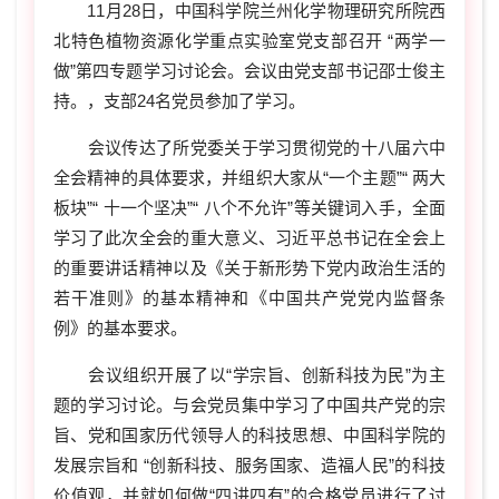
11
月
28
日，中国科学院兰州化学物理研究所院西
北特色植物资源化学重点实验室党支部召开
“
两学一
做
”
第四专题学习讨论会。会议由党支部书记邵士俊主
持。，支部
24
名党员参加了学习。
会议传达了所党委关于学习贯彻党的十八届六中
全会精神的具体要求，并组织大家从
“
一个主题
”“
两大
板块
”“
十一个坚决
”“
八个不允许
”
等关键词入手，全面
学习了此次全会的重大意义、习近平总书记在全会上
的重要讲话精神以及《关于新形势下党内政治生活的
若干准则》的基本精神和《中国共产党党内监督条
例》的基本要求。
会议组织开展了以“学宗旨、创新科技为民”为主
题的学习讨论。与会党员集中学习了中国共产党的宗
旨、党和国家历代领导人的科技思想、中国科学院的
发展宗旨和 “创新科技、服务国家、造福人民”的科技
价值观，并就如何做“四讲四有”的合格党员进行了讨