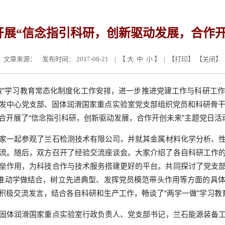
开展“信念指引科研，创新驱动发展，合作开
文章来源：
发布时间： 2017-08-21 | 【
大
中
小
】 | 【
打印
】 【
关闭
】
做”学习教育常态化制度化工作安排，进一步推进党建工作与科研工
发中心党支部、固体润滑国家重点实验室党支部组织党员和科研骨
合开展了“信念指引科研，创新驱动发展，合作开创未来”主题党日活
家一起参观了兰石检测技术有限公司，并就其金属材料化学分析、
流。随后，双方召开了经验交流座谈会。大家介绍了各自科研工作
垒作用，为科技合作与技术服务搭建更好的平台。共同探讨了党支
，推动学做结合，树立先进典型、发挥党员模范带头作用等方面的具
积极交流发言，结合各自科研和生产工作，畅谈了“两学一做”学习教
固体润滑国家重点实验室行政负责人、党支部书记，兰石能源装备