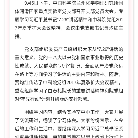
9
月
6
日下午，中国科学院兰州化学物理研究所固
体润滑国家重点实验室党支部召开支部党员大会，专
题学习习近平总书记“
7.26
”讲话精神和中科院党组
201
7
年夏季扩大会议精神，会议由党支部书记贾均红主
持。
党支部组织委员严云峰组织大家从“
7.26
”讲话的
重大意义、党的十八大以来党和国家事业取得的历史
性成就、人民群众的“八个”期盼、全面从严治党永远
在路上等方面学习了讲话的主要内容和精神。随后，
贾均红传达了中科院党组
2017
年夏季扩大会议精神，
重点组织学习了白春礼院长的重要讲话精神和院党组
对“率先行动”计划升级版的安排部署。
围绕学习内容，结合实验室中心工作，大家开展
了交流研讨，畅谈了学习体会。大家纷纷表示，在今
后的工作和生活中，要继续深入学习习近平总书记系
列重要讲话精神，更加自觉地在思想上政治上行动上