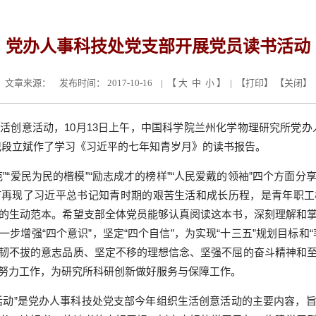
党办人事科技处党支部开展党员读书活动
文章来源：
发布时间： 2017-10-16 | 【
大
中
小
】 | 【
打印
】 【
关闭
】
生活创意活动，
10
月
13
日上午，中国科学院兰州化学物理研究所党办
记段立斌作了学习《习近平的七年知青岁月》的读书报告。
”“爱民为民的楷模”“励志成才的榜样”“人民爱戴的领袖”四个方面
节再现了习近平总书记知青时期的艰苦生活和成长历程，是青年职工
的生动范本。希望支部全体党员能够认真阅读这本书，深刻理解和
步增强“四个意识”，坚定“四个自信”，为实现“十三五”规划目标和
韧不拔的意志品质、坚定不移的理想信念、坚强不屈的奋斗精神和
努力工作，为研究所科研创新做好服务与保障工作。
活动”是党办人事科技处党支部今年组织生活创意活动的主要内容，