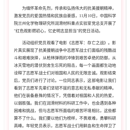
为缅怀革命先烈，传承和弘扬伟大的抗美援朝精神，
激发党员的爱国热情和民族自豪感，
11月10日
，中国科学
院兰州化学物理研究所润滑材料重点实验室党总支开展了
“红色观影燃初心，忆史明志显担当”的党日活动。
活动组织党员观看了电影《志愿军：存亡之战》。影
片真实展现了抗美援朝战争中志愿军战士们面临的残酷战
斗和艰难抉择，从枪林弹雨的冲锋到艰苦卓绝的防御，从
冰天雪地的潜伏到舍生忘死的阻击，每一个画面都生动地
诠释了志愿军战士们对祖国和人民的无限忠诚。观影结束
后，党员们进行了讨论。一位同志表示，这部电影让我们
看到了志愿军先辈们坚韧不拔的意志和无私奉献的精神。
他们在装备悬殊的情况下，凭借着对祖国和人民的热爱，
以弱胜强。我们在润滑材料的科研工作中，也会遇到各种
困难和挑战，但与志愿军所面临的艰苦环境相比，这些都
算不了什么。我们要以他们为榜样，不畏艰难，勇攀科研
高峰。年轻党员表示，志愿军战士们用鲜血和生命捍卫了