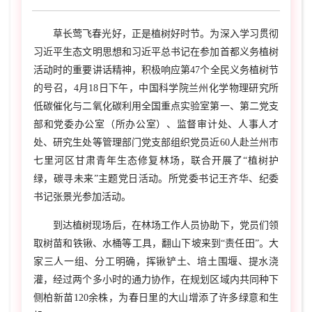
草长莺飞春光好，正是植树好时节。为深入学习贯彻
习近平生态文明思想和习近平总书记在参加首都义务植树
活动时的重要讲话精神，积极响应第
47
个全民义务植树节
的号召，
4
月
18
日下午，中国科学院兰州化学物理研究所
低碳催化与二氧化碳利用全国重点实验室第一、第二党支
部和党委办公室（所办公室）、监督审计处、人事人才
处、研究生处等管理部门党支部组织党员近
60
人赴兰州市
七里河区甘肃青年生态修复林场，联合开展了“植树护
绿，碳寻未来”主题党日活动。所党委书记王齐华、纪委
书记张景光参加活动。
到达植树现场后，在林场工作人员协助下，党员们领
取树苗和铁锹、水桶等工具，翻山下坡来到“责任田”。大
家三人一组、分工明确，挥锹铲土、培土围堰、提水浇
灌，经过两个多小时的通力协作，在规划区域内共同种下
侧柏新苗120余株，为春日里的大山增添了许多绿意和生