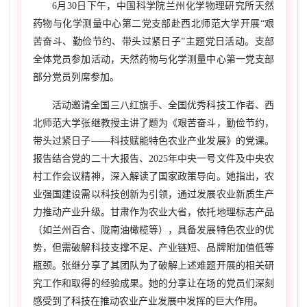
6月30日下午，中国科学院兰州化学物理研究所天然
药物与化学测量中心第二党支部赴西北师范大学开展“艰
苦奋斗、勤俭节约、带头过紧日子”主题党日活动。支部
全体党员参加活动，天然药物与化学测量中心第一党支部
部分党员列席参加。
活动邀请全国三八红旗手、全国优秀科技工作者、西
北师范大学张继教授主讲了题为《艰苦奋斗，勤俭节约，
带头过紧日子——科技赋能特色农业产业发展》的党课。
报告结合党的二十大报告、2025年中央一号文件及中央农
村工作会议精神，深入解读了国家政策导向。她指出，农
业强国建设需以科技创新为引领，通过发展农业新质生产
力推动产业升级。甘肃作为农业大省，依托地理标志产品
（如兰州百合、陇南油橄榄等），具备发展特色农业的优
势，但需破解科技支撑不足、产业链短、品牌附加值低等
瓶颈。张继分享了其团队为了破解上述难题开展的相关研
究工作和取得的经验成果。她的分享让在场的党员们深刻
感受到了科技在推动农业产业发展中发挥的巨大作用。