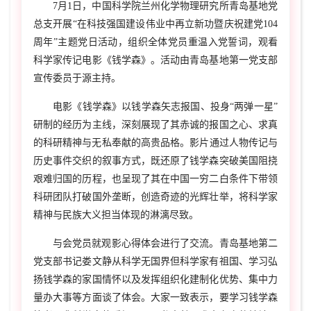
7
月
1
日，中国科学院兰州化学物理研究所青岛基地党
总支开展“在科技强国建设伟业中再立新功暨庆祝建党
104
周年”主题党日活动，组织全体党员重温入党誓词，观看
科学家传记电影《钱学森》。活动由青岛基地第一党支部
宣传委员于源主持。
电影《钱学森》以钱学森矢志报国、投身“两弹一星”
研制的经历为主线，深刻展现了其赤诚的报国之心、求真
的科研精神与无私奉献的高贵品格。‌影片通过人物传记与
历史事件交织的叙事方式，既还原了钱学森突破美国阻挠
艰难归国的历程，也呈现了其在中国一穷二白条件下带领
科研团队打破国外垄断，创造奇迹的光辉壮举，将科学家
精神与民族大义担当体现的淋漓尽致。‌
与会党员就观影心得体会进行了交流。青岛基地第二
党支部书记娄文静从科学无国界但科学家有祖国、学习弘
扬钱学森的家国情怀以及发挥组织化建制化优势、集中力
量办大事等方面谈了体会。大家一致表示，要学习钱学森