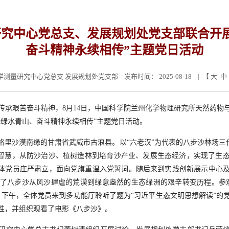
究中心党总支、发展规划处党支部联合开
奋斗精神永续相传”主题党日活动
学测量研究中心党总支 发展规划处党支部
发布时间： 2025-08-18 | 【
大
中
传承艰苦奋斗精神，8月14日，中国科学院兰州化学物理研究所天然药物
能绿水青山、奋斗精神永续相传”主题党日活动。
里沙漠南缘的甘肃省武威市古浪县。以“六老汉”为代表的八步沙林场三代
韧与智慧，从防沙治沙、植树造林到培育沙产业、发展生态经济，实现了生
全体党员庄严肃立，面向党旗重温入党誓词。随后来到实践创新展示中心
了八步沙从风沙肆虐的荒漠到绿意盎然的生态绿洲的艰辛转变历程。参
。下午，全体党员来到多功能厅聆听了题为“习近平生态文明思想解读”的
性，并组织观看了电影《八步沙》。