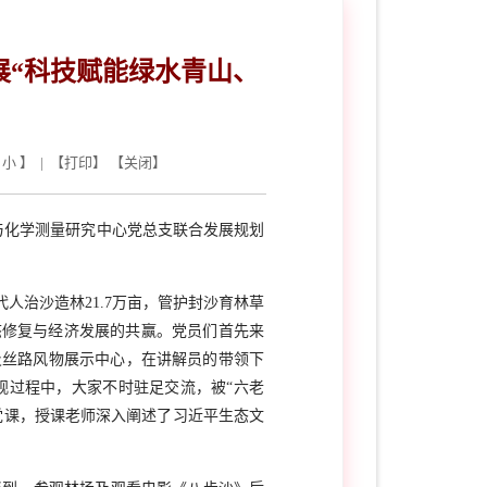
展“科技赋能绿水青山、
小
】 | 【
打印
】 【
关闭
】
与化学测量研究中心党总支联合发展规划
人治沙造林21.7万亩，管护封沙育林草
态修复与经济发展的共赢。党员们首先来
及丝路风物展示中心，在讲解员的带领下
观过程中，大家不时驻足交流，被“六老
党课，授课老师深入阐述了习近平生态文