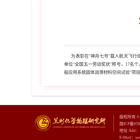
为表彰在“神舟七号”载人航天飞行任
单位“全国五一劳动奖状”称号，17名
船应用系统固体润滑材料空间试验”项目
版权所有 
陇ICP备05
地址 Add：
E-Mail：w