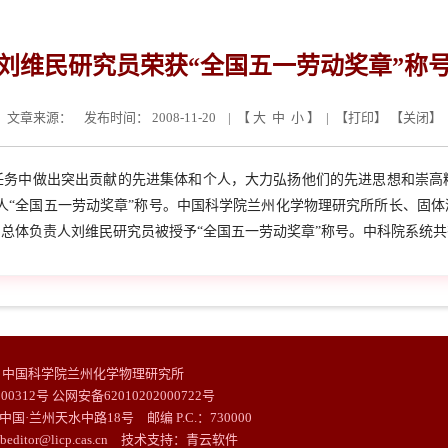
刘维民研究员荣获“全国五一劳动奖章”称
文章来源：
发布时间： 2008-11-20 | 【
大
中
小
】 | 【
打印
】 【
关闭
】
务中做出突出贡献的先进集体和个人，大力弘扬他们的先进思想和崇高
个人“全国五一劳动奖章”称号。中国科学院兰州化学物理研究所所长、固
总体负责人刘维民研究员被授予“全国五一劳动奖章”称号。中科院系统共
© 中国科学院兰州化学物理研究所
000312号 公网安备62010202000722号
中国·兰州天水中路18号 邮编 P.C.：730000
ebeditor@licp.cas.cn 技术支持：
青云软件