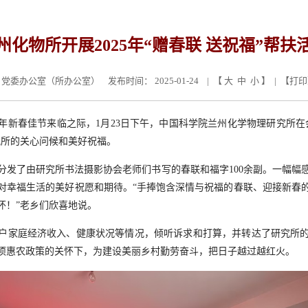
州化物所开展2025年“赠春联 送祝福”帮扶
党委办公室（所办公室）
发布时间： 2025-01-24 | 【
大
中
小
】 | 【
打印
25年新春佳
节来临之际，
1月23日
下午，中国科学院兰州化学物理研究所在
究所的关心问候和美好祝福。
分发了由研究所书法摄影协会老师们书写的春联和
福字100
余副。一幅幅
对幸福生活的美好祝愿和期待。“手捧饱含深情与祝福的春联、迎接新春
怀！”老乡们欣喜地说。
户家庭经济收入、健康状况等情况，倾听诉求和打算，并转达了研究所
项惠农政策的关怀下，为建设美丽乡村勤劳奋斗，把日子越过越红火。