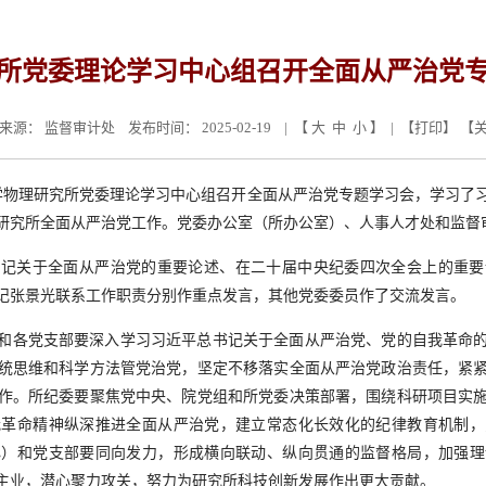
所党委理论学习中心组召开全面从严治党
来源：
监督审计处
发布时间： 2025-02-19 | 【
大
中
小
】 | 【
打印
】 【
学物理研究所党委理论学习中心组召开全面从严治党专题学习会，学习了
研究所全面从严治党工作。党委办公室（所办公室）、人事人才处和监督
书记关于全面从严治党的重要论述、在二十届中央纪委四次全会上的重要
记张景光联系工作职责分别作重点发言，其他党委委员作了交流发言。
和各党支部要深入学习习近平总书记关于全面从严治党、党的自我革命
统思维和科学方法管党治党，坚定不移落实全面从严治党政治责任，紧
作。所纪委要聚焦党中央、院党组和所党委决策部署，围绕科研项目实
我革命精神纵深推进全面从严治党，建立常态化长效化的纪律教育机制，
心）和党支部要同向发力，形成横向联动、纵向贯通的监督格局，加强理
主业，潜心聚力攻关，努力为研究所科技创新发展作出更大贡献。