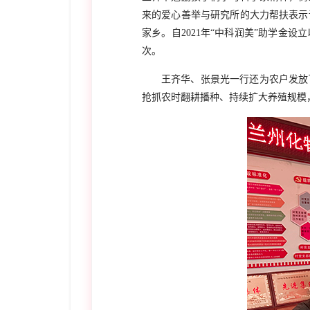
来的爱心善举与研究所的大力帮扶表示
家乡。自2
021
年“中科润美”助学金设
次。
王齐华、张景光一行还为农户发放
抢抓农时翻耕播种、持续扩大养殖规模