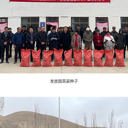
发放甜高粱种子