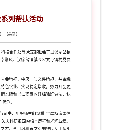
业系列帮扶活动
】 【
关闭
】
、科技合作处等党支部赴会宁县汉家岔镇
长李荆风、汉家岔镇镇长宋文与镇村党员
国两会精神、中央一号文件精神，并围绕
展特色农业、实现稳定增收，努力开创更
村情实际和以往积累的好经验好做法，认
面振兴。
金与证书，组织师生们观看了“厚植家国情
、矢志科研报国的艰辛历程和光辉业绩。
梁之材。李荆风和宋文对刘维民院士多年