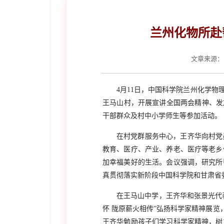
兰州化物所赴
文章来源：
4
月
11
日，中国科学院兰州化学物
王马山村，开展宣讲全国两会精神、发
干部群众及村中小学师生等参加活动。
在村党群服务中心，王齐华向村党
教育、医疗、产业、养老、医疗等老乡
加幸福美好的生活。会议强调，研究所
真贯彻落实新阶段中国科学院和甘肃省
在王马山中学，王齐华和张景光代
怀 陇原薪火相传”弘扬科学家精神展
王齐华勉励孩子们学习科学家精神，树