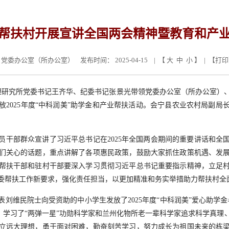
帮扶村开展宣讲全国两会精神暨教育和产
党委办公室（所办公室）
发布时间： 2025-04-15 | 【
大
中
小
】 | 【
打印
理研究所党委书记王齐华、纪委书记张景光带领党委办公室（所办公室）
放
2025
年度“中科润美”助学金和产业帮扶活动。会宁县农业农村局副局
员干部群众宣讲了习近平总书记在
2025
年全国两会期间的重要讲话和全
们关心的话题，重点讲解了各项惠民政策，鼓励大家抓住政策机遇、发
帮扶干部和驻村干部要深入学习贯彻习近平总书记重要指示精神，立足
委帮扶工作新要求，强化责任担当，以更加精准和务实举措助力帮扶村全
表‌刘维民院士向受资助的中小学生发放了
2025
年度“中科润美”爱心助学
览，学习了“两弹一星”功勋科学家和兰州化物所老一辈科学家追求科学真理
立远大理想，勇于面对困难，勤奋刻苦学习，努力成长为祖国未来的栋