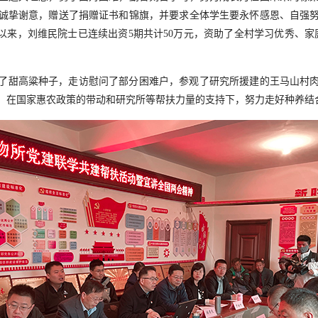
诚挚谢意，赠送了捐赠证书和锦旗，并要求全体学生要永怀感恩、自强
立以来，刘维民院士已连续出资
5
期共计
50
万元，资助了全村学习优秀、家
了甜高粱种子，走访慰问了部分困难户，参观了研究所援建的王马山村
，在国家惠农政策的带动和研究所等帮扶力量的支持下，努力走好种养结