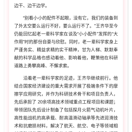
边干、边干边学。
“别看小小的配件不起眼，没有它，我们的装备到
了外太空要么运行不好，要么运行不了。”王齐华至今
仍能回忆起老一辈科学家在谈及“小小配件”发挥的“大
作用”时的那份自豪与欣慰。同时，老一辈科学家身上
严谨务实、精益求精的实干精神，甘为人梯、默默奉
献的科学品格也感动着他、影响着他，鞭策他在科研
道路上勇攀高峰、不懈求索。
沿着老一辈科学家的足迹，王齐华继续前行。他
结合国家经济建设的重大需求开展了极端条件下的摩
擦学应用研究，并作为科研技术骨干和项目负责人，
先后承担了 20余项高技术领域重点工程项目和课题；
带领团队先后设计制备了包括探月火箭气动机叶片，
高性能战机的高承载、耐高温滑动轴承等先进润滑技
术和抗磨损材料，解决了航天、航空、电子等领域相