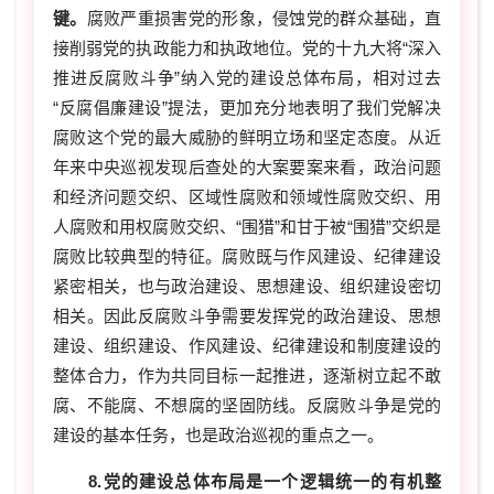
键。
腐败严重损害党的形象，侵蚀党的群众基础，直
接削弱党的执政能力和执政地位。党的十九大将“深入
推进反腐败斗争”纳入党的建设总体布局，相对过去
“反腐倡廉建设”提法，更加充分地表明了我们党解决
腐败这个党的最大威胁的鲜明立场和坚定态度。从近
年来中央巡视发现后查处的大案要案来看，政治问题
和经济问题交织、区域性腐败和领域性腐败交织、用
人腐败和用权腐败交织、“围猎”和甘于被“围猎”交织是
腐败比较典型的特征。腐败既与作风建设、纪律建设
紧密相关，也与政治建设、思想建设、组织建设密切
相关。因此反腐败斗争需要发挥党的政治建设、思想
建设、组织建设、作风建设、纪律建设和制度建设的
整体合力，作为共同目标一起推进，逐渐树立起不敢
腐、不能腐、不想腐的坚固防线。反腐败斗争是党的
建设的基本任务，也是政治巡视的重点之一。
8.党的建设总体布局是一个逻辑统一的有机整