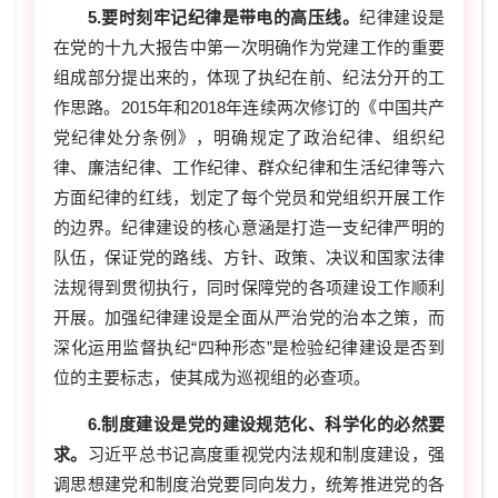
5.要时刻牢记纪律是带电的高压线。
纪律建设是
在党的十九大报告中第一次明确作为党建工作的重要
组成部分提出来的，体现了执纪在前、纪法分开的工
作思路。2015年和2018年连续两次修订的《中国共产
党纪律处分条例》，明确规定了政治纪律、组织纪
律、廉洁纪律、工作纪律、群众纪律和生活纪律等六
方面纪律的红线，划定了每个党员和党组织开展工作
的边界。纪律建设的核心意涵是打造一支纪律严明的
队伍，保证党的路线、方针、政策、决议和国家法律
法规得到贯彻执行，同时保障党的各项建设工作顺利
开展。加强纪律建设是全面从严治党的治本之策，而
深化运用监督执纪“四种形态”是检验纪律建设是否到
位的主要标志，使其成为巡视组的必查项。
6.制度建设是党的建设规范化、科学化的必然要
求。
习近平总书记高度重视党内法规和制度建设，强
调思想建党和制度治党要同向发力，统筹推进党的各