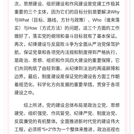
次，思想建设、组织建设和作风建设是党建工作极其
重要的三个主体，因为它们的目标分别是要解决Why
与What（目标、路线、方针与政策）、Who（谁来落
实）与How（方式方法）的问题，这三个方面的工作
做好了，落实党的纲领和奋斗目标就有了基本保证。
再次，纪律建设与反腐败斗争为全面从严治党保驾护
航，保证党章和各项党内法规和制度得到严格执行，
是政治、思想、组织和作风四大建设的重要保障，它
们共同构筑了由轻到重、从纪律到法治的两道屏障和
边界。最后，制度建设是保证党的建设各方面工作朝
着规范化、科学化方向发展的重要举措，贯穿于各项
建设之中。
综上所述，党的建设总体布局是政治立党、思想
建党、组织强党、作风管党、纪律严党、制度治党、
反腐廉党的有机整体。全面推进新时代党的建设伟大
工程，必须将“5+2”作为一个整体来推进，政治巡视也