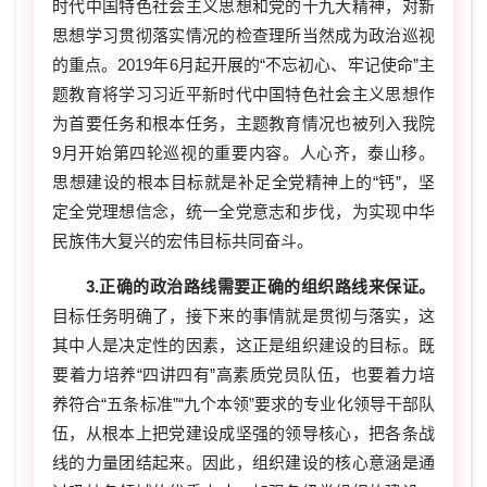
时代中国特色社会主义思想和党的十九大精神，对新
思想学习贯彻落实情况的检查理所当然成为政治巡视
的重点。2019年6月起开展的“不忘初心、牢记使命”主
题教育将学习习近平新时代中国特色社会主义思想作
为首要任务和根本任务，主题教育情况也被列入我院
9月开始第四轮巡视的重要内容。人心齐，泰山移。
思想建设的根本目标就是补足全党精神上的“钙”，坚
定全党理想信念，统一全党意志和步伐，为实现中华
民族伟大复兴的宏伟目标共同奋斗。
3.正确的政治路线需要正确的组织路线来保证。
目标任务明确了，接下来的事情就是贯彻与落实，这
其中人是决定性的因素，这正是组织建设的目标。既
要着力培养“四讲四有”高素质党员队伍，也要着力培
养符合“五条标准”“九个本领”要求的专业化领导干部队
伍，从根本上把党建设成坚强的领导核心，把各条战
线的力量团结起来。因此，组织建设的核心意涵是通