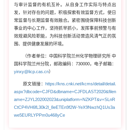
与审计监督的有机互补。从自身工作实际与特点出
发，针对存在的问题，积极探索有效监督方式，使日
常监督与长期监督有效融合。紧密围绕保障科技创新
事业的中心工作，坚持抓早抓小，发挥事前预警与有
效规避风险职能，为科技创新活动营造风清气正的氛
围、提供健康发展的环境。
（作者单位：中国科学院兰州化学物理研究所 中
国科学院兰州分院，邮政编码：730000，电子邮箱：
yinxy@licp.cas.cn
）
原文链接：
https://kns.cnki.net/kcms/detail/detail.
aspx?dbcode=CJFD&dbname=CJFDLAST2020&filen
ame=ZJYL202002023&uniplatform=NZKPT&v=SLnR
CtCP4VH6fL30k2l_8eETEn9f2W-YeX9NwzhQ1Us3a
we5EURLYPPm0u468yCe