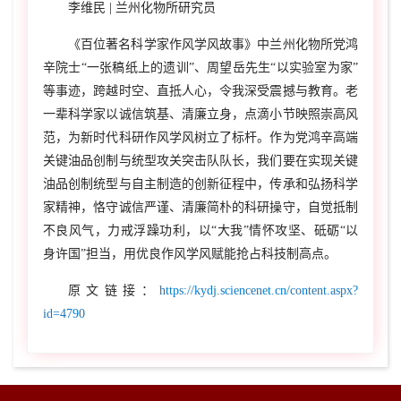
李维民 | 兰州化物所研究员
《百位著名科学家作风学风故事》中兰州化物所党鸿
辛院士“一张稿纸上的遗训”、周望岳先生“以实验室为家”
等事迹，跨越时空、直抵人心，令我深受震撼与教育。老
一辈科学家以诚信筑基、清廉立身，点滴小节映照崇高风
范，为新时代科研作风学风树立了标杆。作为党鸿辛高端
关键油品创制与统型攻关突击队队长，我们要在实现关键
油品创制统型与自主制造的创新征程中，传承和弘扬科学
家精神，恪守诚信严谨、清廉简朴的科研操守，自觉抵制
不良风气，力戒浮躁功利，以“大我”情怀攻坚、砥砺“以
身许国”担当，用优良作风学风赋能抢占科技制高点。
原文链接：
https://kydj.sciencenet.cn/content.aspx?
id=4790