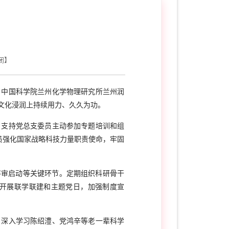
闭
】
。中国科学院兰州化学物理研究所兰州润
文化浸润上持续用力、久久为功。
、支持党总支委员主动参加专题培训和组
员强化国家战略科技力量职责使命，牢固
评审启动等关键环节。定期组织科研骨干
开展联学联建和主题党日，加强制度宣
，深入学习陈绍澧、党鸿辛等老一辈科学