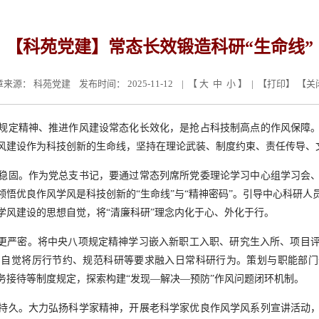
【科苑党建】常态长效锻造科研“生命线”
章来源：
科苑党建
发布时间： 2025-11-12 | 【
大
中
小
】 | 【
打印
】 【
关
规定精神、推进作风建设常态化长效化，是抢占科技制高点的作风保障
风建设作为科技创新的生命线，坚持在理论武装、制度约束、责任传导、
稳固。作为党总支书记，要通过常态列席所党委理论学习中心组学习会
领悟优良作风学风是科技创新的“生命线”与“精神密码”。引导中心科研人
学风建设的思想自觉，将“清廉科研”理念内化于心、外化于行。
”更严密。将中央八项规定精神学习嵌入新职工入职、研究生入所、项目
，自觉将厉行节约、规范科研等要求融入日常科研行为。策划与职能部门
务接待等制度规定，探索构建“发现—解决—预防”作风问题闭环机制。
持久。大力弘扬科学家精神，开展老科学家优良作风学风系列宣讲活动